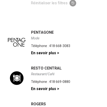
clé
résultats
Réinitialiser les filtres
seront
mis
à
jour
au
fur
PENTAGONE
et
à
Mode
mesure
Téléphone :
418 668-3083
que
vous
En savoir plus >
écrivez.
RESTO CENTRAL
Restaurant/Café
Téléphone :
418 669-0880
En savoir plus >
ROGERS