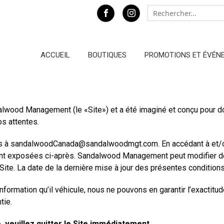
Facebook
Instagram
Rechercher
Rechercher...
Les
résultats
seront
mis
ACCUEIL
BOUTIQUES
PROMOTIONS ET ÉVÉN
à
jour
au
fur
et
alwood Management (le «Site») et a été imaginé et conçu pour do
à
mesure
os attentes.
que
vous
s à
sandalwoodCanada@sandalwoodmgt.com
. En accédant à et/
écrivez.
ui sont exposées ci-après. Sandalwood Management peut modifier de
te. La date de la dernière mise à jour des présentes conditions d
nformation qu’il véhicule, nous ne pouvons en garantir l’exactitude
tie.
e, veuillez quitter le Site immédiatement.