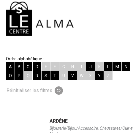
Ordre alphabétique :
A
B
C
D
E
F
G
H
I
J
K
L
M
N
O
P
Q
R
S
T
U
V
W
X
Y
Z
Réinitialiser les filtres
ARDÈNE
Bijouterie/Bijou/Accessoire, Chaussures/Cuir e