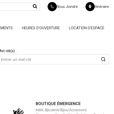
Nous Joindre
Itinéraire
EMENTS
HEURES D’OUVERTURE
LOCATION D’ESPACE
ot-clé(s) :
ntrer
un
mot-
Les
lé
ésultats
eront
mis
à
our
au
ur
BOUTIQUE ÉMERGENCE
t
à
bébé, Bijouterie/Bijou/Accessoire,