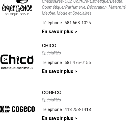
mesure
Chaussures/Cuir, Coiffure/Esthétique/Beauté,
que
Cosmétique/Parfumerie, Décoration, Maternité,
vous
Meuble, Mode et Spécialités
crivez.
Téléphone :
581 668-1025
En savoir plus >
CHICO
Spécialités
Téléphone :
581 476-0155
En savoir plus >
COGECO
Spécialités
Téléphone :
418 758-1418
En savoir plus >